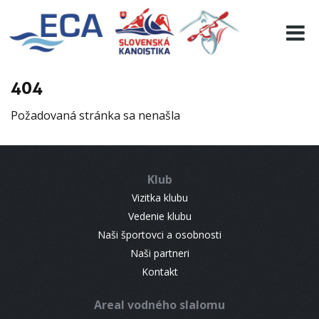
EURO 19
INFO
PROGRAMME
404
VISITORS
Požadovaná stránka sa nenašla
RESULTS
PARTNERS
ACCOMMODATION
Klub
CONTACT
Vizitka klubu
Vedenie klubu
Naši športovci a osobnosti
Naši partneri
Kontakt
Areal vodného slalomu