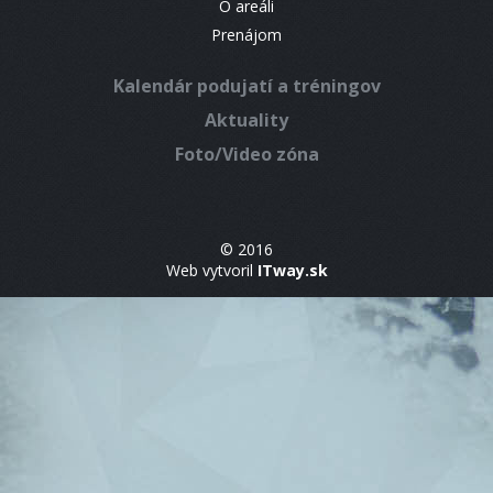
O areáli
Prenájom
Kalendár podujatí a tréningov
Aktuality
Foto/Video zóna
© 2016
Web vytvoril
ITway.sk