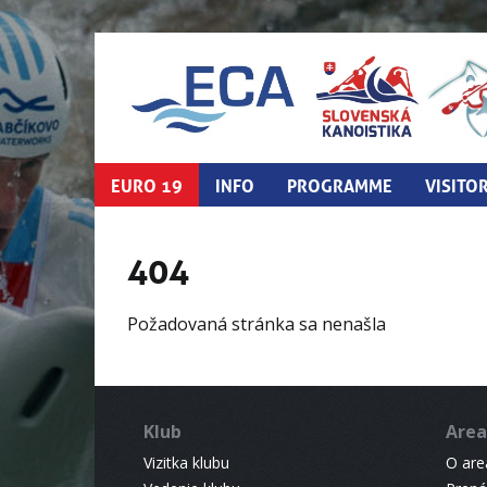
EURO 19
INFO
PROGRAMME
VISITO
404
Požadovaná stránka sa nenašla
Klub
Area
Vizitka klubu
O areá