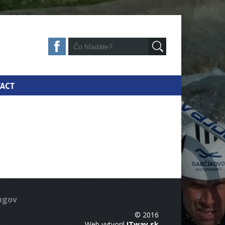
ACT
ingov
© 2016
Web vytvoril
ITway.sk