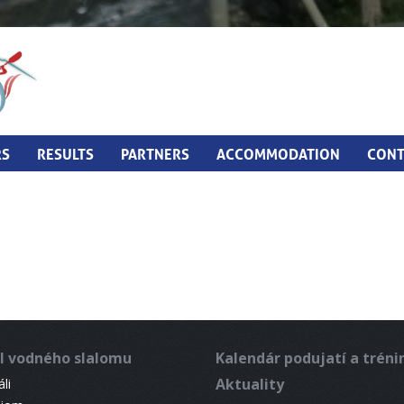
RS
RESULTS
PARTNERS
ACCOMMODATION
CONT
l vodného slalomu
Kalendár podujatí a trén
Aktuality
li