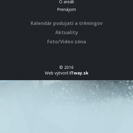
O areáli
Prenájom
Kalendár podujatí a tréningov
Aktuality
Foto/Video zóna
© 2016
Web vytvoril
ITway.sk