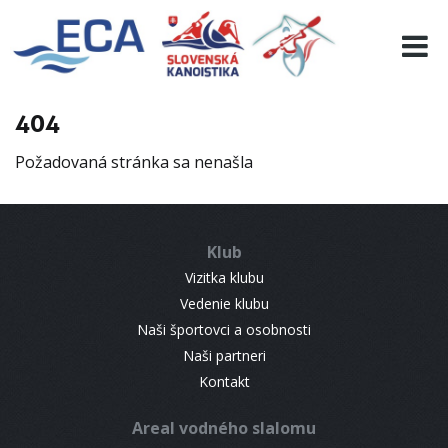
EURO 19
INFO
PROGRAMME
404
VISITORS
Požadovaná stránka sa nenašla
RESULTS
PARTNERS
ACCOMMODATION
Klub
CONTACT
Vizitka klubu
Vedenie klubu
Naši športovci a osobnosti
Naši partneri
Kontakt
Areal vodného slalomu