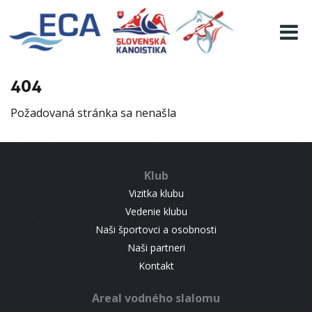
EURO 19
INFO
PROGRAMME
404
VISITORS
Požadovaná stránka sa nenašla
RESULTS
PARTNERS
ACCOMMODATION
Klub
CONTACT
Vizitka klubu
Vedenie klubu
Naši športovci a osobnosti
Naši partneri
Kontakt
Areal vodného slalomu