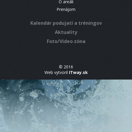
O areáli
Prenájom
Kalendár podujatí a tréningov
Aktuality
Foto/Video zóna
© 2016
Web vytvoril
ITway.sk