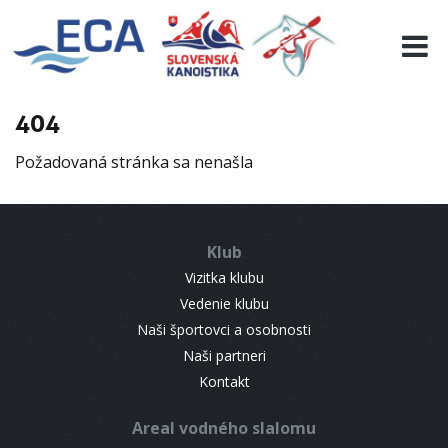
EURO 19
INFO
PROGRAMME
404
VISITORS
Požadovaná stránka sa nenašla
RESULTS
PARTNERS
ACCOMMODATION
Klub
CONTACT
Vizitka klubu
Vedenie klubu
Naši športovci a osobnosti
Naši partneri
Kontakt
Areal vodného slalomu