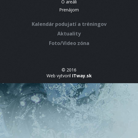
O areáli
Prenájom
Kalendár podujatí a tréningov
Aktuality
Foto/Video zóna
© 2016
Web vytvoril
ITway.sk