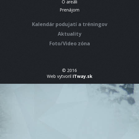
O areáli
Prenájom
Kalendár podujatí a tréningov
Aktuality
Foto/Video zóna
© 2016
Web vytvoril
ITway.sk