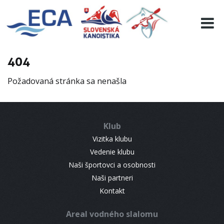
EURO 19
INFO
PROGRAMME
404
VISITORS
Požadovaná stránka sa nenašla
RESULTS
PARTNERS
ACCOMMODATION
Klub
CONTACT
Vizitka klubu
Vedenie klubu
Naši športovci a osobnosti
Naši partneri
Kontakt
Areal vodného slalomu