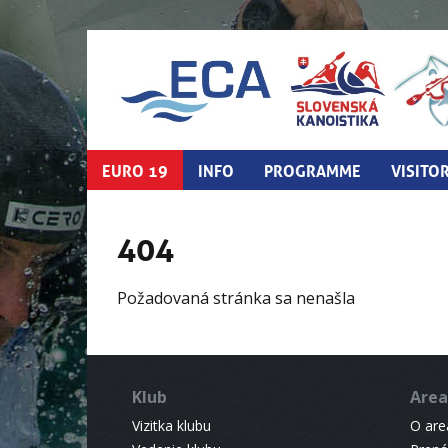
EURO 19
INFO
PROGRAMME
VISITO
404
Požadovaná stránka sa nenašla
Klub
Area
Vizitka klubu
O areá