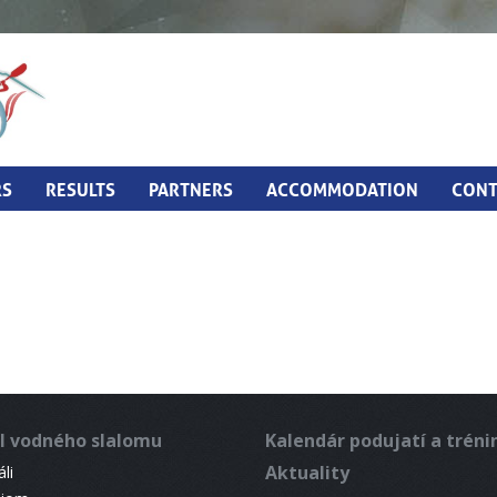
RS
RESULTS
PARTNERS
ACCOMMODATION
CONT
l vodného slalomu
Kalendár podujatí a trén
Aktuality
li