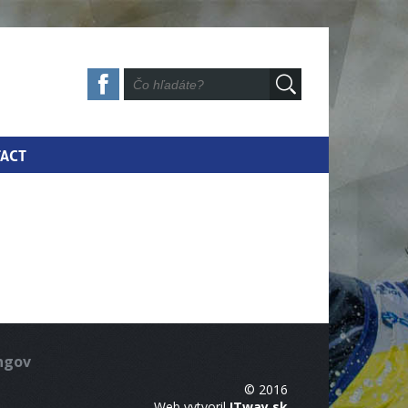
ACT
ingov
© 2016
Web vytvoril
ITway.sk