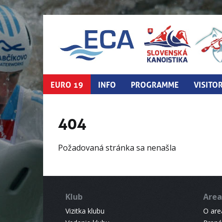
EURO 19
INFO
PROGRAMME
VISITO
404
Požadovaná stránka sa nenašla
Klub
Area
Vizitka klubu
O areá