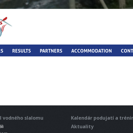
RS
RESULTS
PARTNERS
ACCOMMODATION
CONT
l vodného slalomu
Kalendár podujatí a trén
Aktuality
li