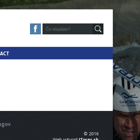
ACT
ingov
© 2016
Web vytvoril
ITway.sk