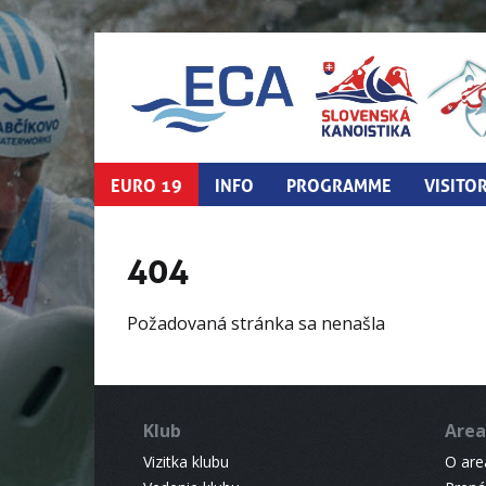
EURO 19
INFO
PROGRAMME
VISITO
404
Požadovaná stránka sa nenašla
Klub
Area
Vizitka klubu
O areá