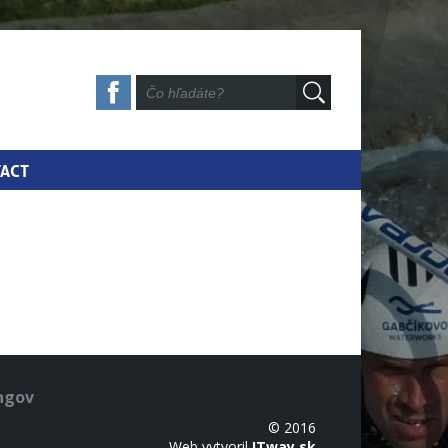
ACT
ingov
© 2016
Web vytvoril
ITway.sk