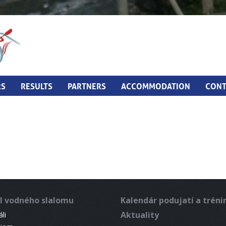
RS
RESULTS
PARTNERS
ACCOMMODATION
CONT
l vodného slalomu
Kalendár podujatí a trén
Aktuality
li