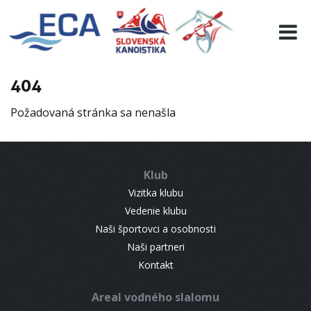
EURO 19
INFO
PROGRAMME
404
VISITORS
Požadovaná stránka sa nenašla
RESULTS
PARTNERS
ACCOMMODATION
Klub
CONTACT
Vizitka klubu
Vedenie klubu
Naši športovci a osobnosti
Naši partneri
Kontakt
Areal vodného slalomu