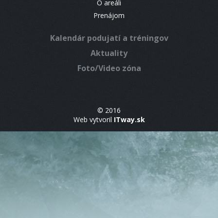
O areáli
Prenájom
Kalendár podujatí a tréningov
Aktuality
Foto/Video zóna
© 2016
Web vytvoril
ITway.sk