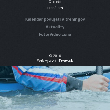
O areáli
Prenájom
Kalendár podujatí a tréningov
Aktuality
Foto/Video zóna
© 2016
Web vytvoril
ITway.sk