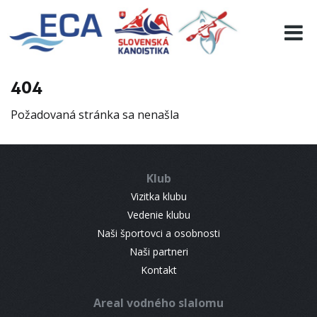
EURO 19
INFO
PROGRAMME
404
VISITORS
Požadovaná stránka sa nenašla
RESULTS
PARTNERS
ACCOMMODATION
Klub
CONTACT
Vizitka klubu
Vedenie klubu
Naši športovci a osobnosti
Naši partneri
Kontakt
Areal vodného slalomu