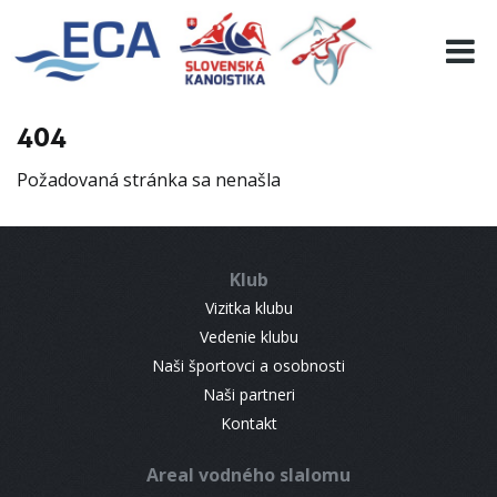
EURO 19
INFO
PROGRAMME
404
VISITORS
Požadovaná stránka sa nenašla
RESULTS
PARTNERS
ACCOMMODATION
Klub
CONTACT
Vizitka klubu
Vedenie klubu
Naši športovci a osobnosti
Naši partneri
Kontakt
Areal vodného slalomu