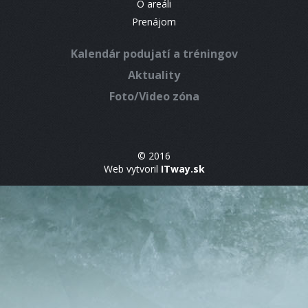
O areáli
Prenájom
Kalendár podujatí a tréningov
Aktuality
Foto/Video zóna
© 2016
Web vytvoril
ITway.sk