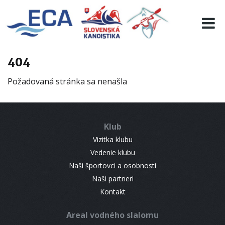
EURO 19
INFO
PROGRAMME
404
VISITORS
Požadovaná stránka sa nenašla
RESULTS
PARTNERS
ACCOMMODATION
Klub
CONTACT
Vizitka klubu
Vedenie klubu
Naši športovci a osobnosti
Naši partneri
Kontakt
Areal vodného slalomu