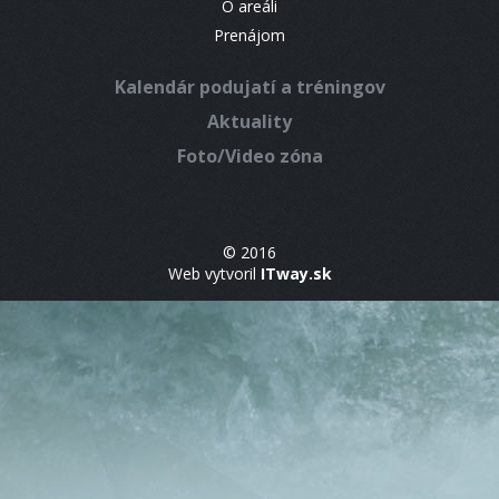
O areáli
Prenájom
Kalendár podujatí a tréningov
Aktuality
Foto/Video zóna
© 2016
Web vytvoril
ITway.sk