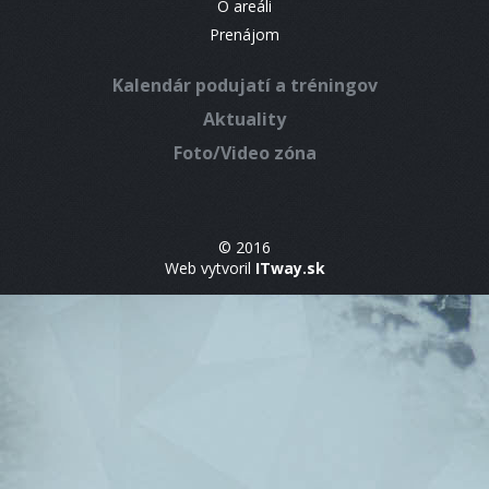
O areáli
Prenájom
Kalendár podujatí a tréningov
Aktuality
Foto/Video zóna
© 2016
Web vytvoril
ITway.sk