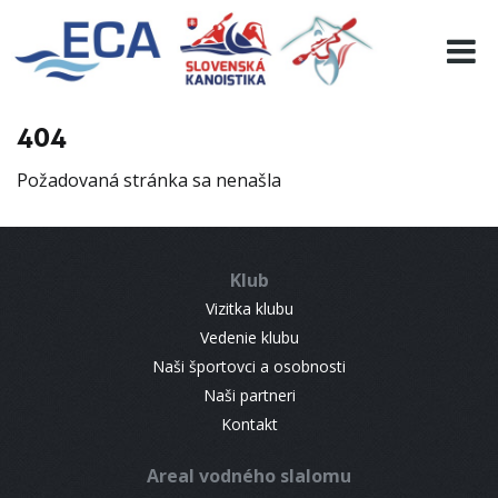
EURO 19
INFO
PROGRAMME
404
VISITORS
Požadovaná stránka sa nenašla
RESULTS
PARTNERS
ACCOMMODATION
Klub
CONTACT
Vizitka klubu
Vedenie klubu
Naši športovci a osobnosti
Naši partneri
Kontakt
Areal vodného slalomu