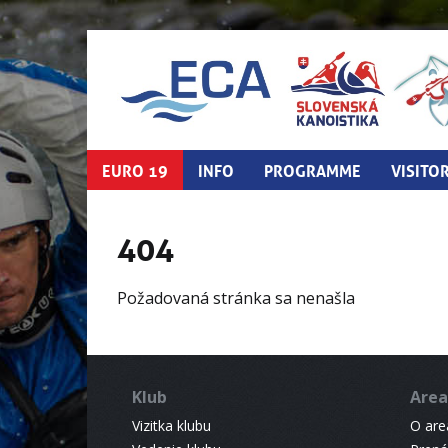
EURO 19
INFO
PROGRAMME
VISITO
404
Požadovaná stránka sa nenašla
Klub
Area
Vizitka klubu
O areá