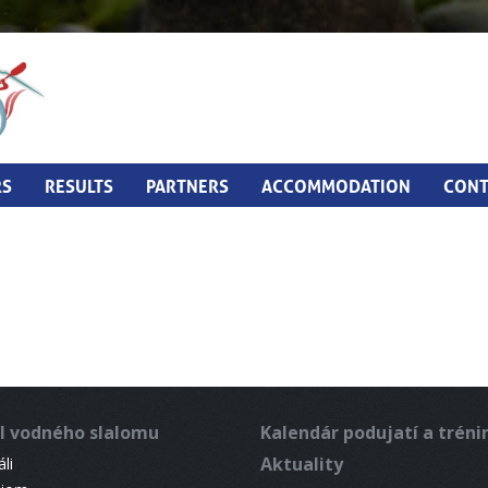
RS
RESULTS
PARTNERS
ACCOMMODATION
CONT
l vodného slalomu
Kalendár podujatí a trén
Aktuality
li