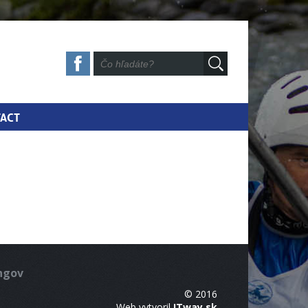
ACT
ingov
© 2016
Web vytvoril
ITway.sk