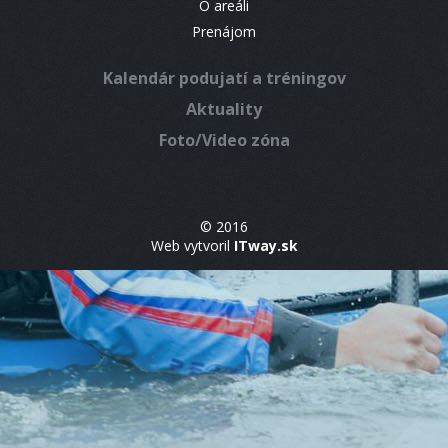
O areáli
Prenájom
Kalendár podujatí a tréningov
Aktuality
Foto/Video zóna
© 2016
Web vytvoril
ITway.sk