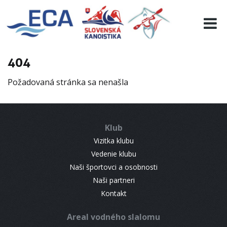
EURO 19
INFO
PROGRAMME
404
VISITORS
Požadovaná stránka sa nenašla
RESULTS
PARTNERS
ACCOMMODATION
Klub
CONTACT
Vizitka klubu
Vedenie klubu
Naši športovci a osobnosti
Naši partneri
Kontakt
Areal vodného slalomu