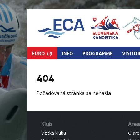
EURO 19
INFO
PROGRAMME
VISITO
404
Požadovaná stránka sa nenašla
Klub
Area
Vizitka klubu
O areá