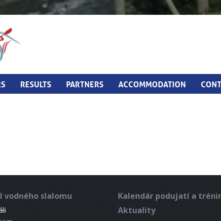
RS
RESULTS
PARTNERS
ACCOMMODATION
CONT
l vodného slalomu
Kalendár podujatí a trén
Aktuality
li