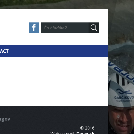
ACT
ingov
© 2016
Web vytvoril
ITway.sk