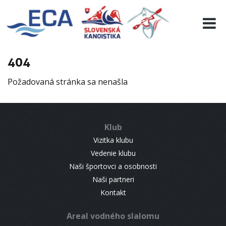
EURO 19
INFO
PROGRAMME
404
VISITORS
Požadovaná stránka sa nenašla
RESULTS
PARTNERS
ACCOMMODATION
Klub
CONTACT
Vizitka klubu
Vedenie klubu
Naši športovci a osobnosti
Naši partneri
Kontakt
Areal vodného slalomu