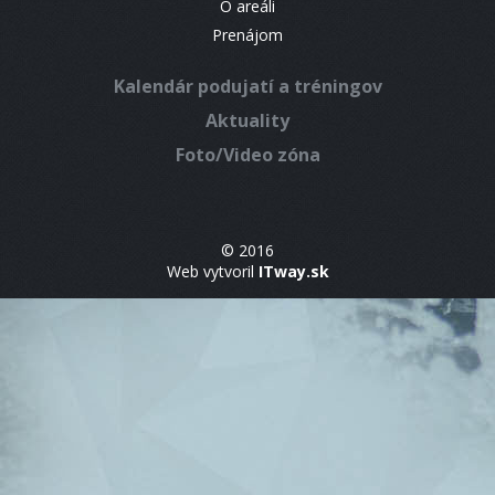
O areáli
Prenájom
Kalendár podujatí a tréningov
Aktuality
Foto/Video zóna
© 2016
Web vytvoril
ITway.sk