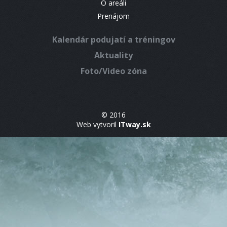
O areáli
Prenájom
Kalendár podujatí a tréningov
Aktuality
Foto/Video zóna
© 2016
Web vytvoril
ITway.sk