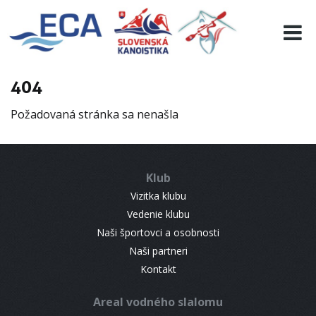
EURO 19
INFO
PROGRAMME
404
VISITORS
Požadovaná stránka sa nenašla
RESULTS
PARTNERS
ACCOMMODATION
Klub
CONTACT
Vizitka klubu
Vedenie klubu
Naši športovci a osobnosti
Naši partneri
Kontakt
Areal vodného slalomu