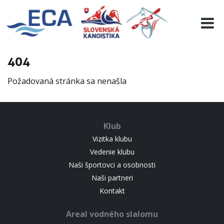
EURO 19
INFO
PROGRAMME
404
VISITORS
Požadovaná stránka sa nenašla
RESULTS
PARTNERS
ACCOMMODATION
Klub
CONTACT
Vizitka klubu
Vedenie klubu
Naši športovci a osobnosti
Naši partneri
Kontakt
Areal vodného slalomu