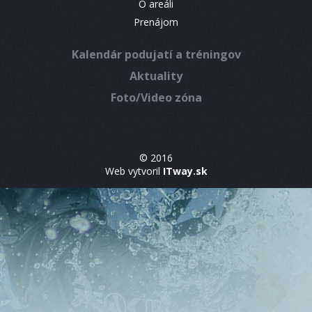
O areáli
Prenájom
Kalendár podujatí a tréningov
Aktuality
Foto/Video zóna
© 2016
Web vytvoril
ITway.sk