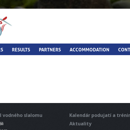
RS
RESULTS
PARTNERS
ACCOMMODATION
CONT
l vodného slalomu
Kalendár podujatí a trén
Aktuality
li