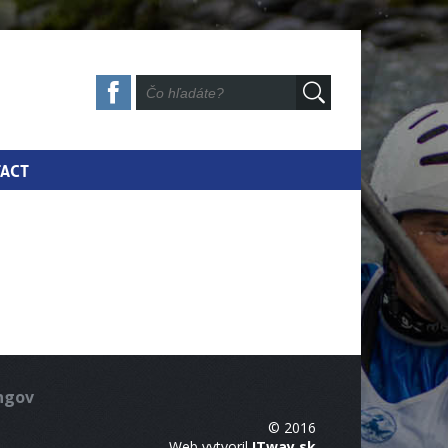
ACT
ingov
© 2016
Web vytvoril
ITway.sk