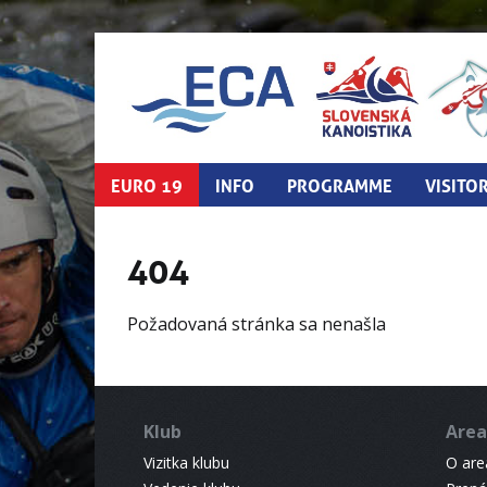
EURO 19
INFO
PROGRAMME
VISITO
404
Požadovaná stránka sa nenašla
Klub
Area
Vizitka klubu
O areá