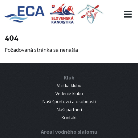
EURO 19
INFO
PROGRAMME
404
VISITORS
Požadovaná stránka sa nenašla
RESULTS
PARTNERS
ACCOMMODATION
Klub
CONTACT
Vizitka klubu
Vedenie klubu
Naši športovci a osobnosti
Naši partneri
Kontakt
Areal vodného slalomu