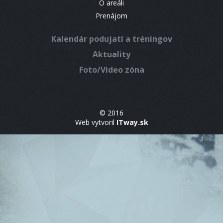
O areáli
Prenájom
Kalendár podujatí a tréningov
Aktuality
Foto/Video zóna
© 2016
Web vytvoril
ITway.sk