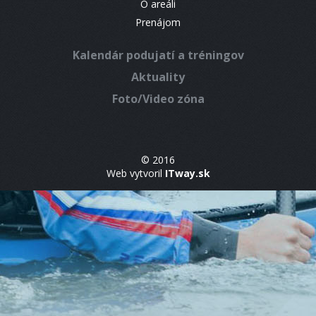
O areáli
Prenájom
Kalendár podujatí a tréningov
Aktuality
Foto/Video zóna
© 2016
Web vytvoril
ITway.sk