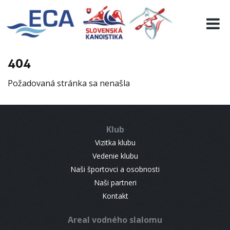
EURO 19
INFO
PROGRAMME
404
VISITORS
Požadovaná stránka sa nenašla
RESULTS
PARTNERS
ACCOMMODATION
Klub
CONTACT
Vizitka klubu
Vedenie klubu
Naši športovci a osobnosti
Naši partneri
Kontakt
Areal vodného slalomu