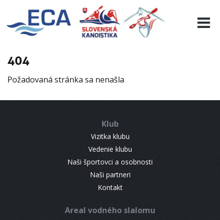
EURO 19
INFO
PROGRAMME
404
VISITORS
Požadovaná stránka sa nenašla
RESULTS
PARTNERS
ACCOMMODATION
Klub
CONTACT
Vizitka klubu
Vedenie klubu
Naši športovci a osobnosti
Naši partneri
Kontakt
Areal vodného slalomu