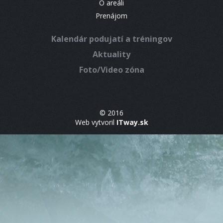
O areáli
Prenájom
Kalendár podujatí a tréningov
Aktuality
Foto/Video zóna
© 2016
Web vytvoril
ITway.sk