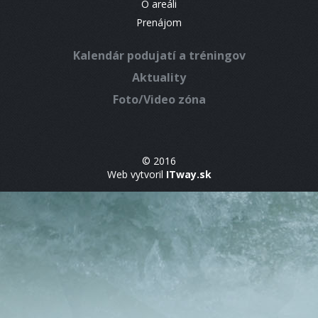
O areáli
Prenájom
Kalendár podujatí a tréningov
Aktuality
Foto/Video zóna
© 2016
Web vytvoril
ITway.sk