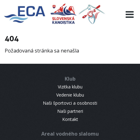
EURO 19
INFO
PROGRAMME
404
VISITORS
Požadovaná stránka sa nenašla
RESULTS
PARTNERS
ACCOMMODATION
Klub
CONTACT
Vizitka klubu
Vedenie klubu
Naši športovci a osobnosti
Naši partneri
Kontakt
Areal vodného slalomu