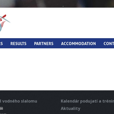
RS
RESULTS
PARTNERS
ACCOMMODATION
CONT
l vodného slalomu
Kalendár podujatí a trén
Aktuality
li