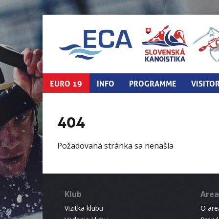
EURO 19
INFO
PROGRAMME
VISITO
404
Požadovaná stránka sa nenašla
Klub
Area
Vizitka klubu
O areá