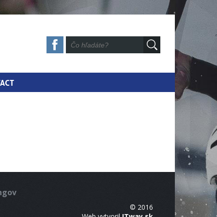
ACT
ingov
© 2016
Web vytvoril
ITway.sk