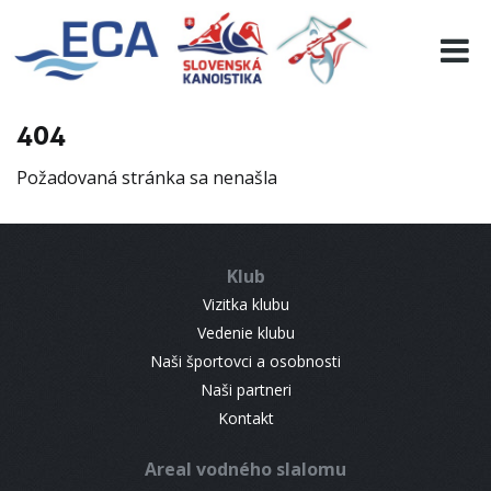
EURO 19
INFO
PROGRAMME
404
VISITORS
Požadovaná stránka sa nenašla
RESULTS
PARTNERS
ACCOMMODATION
Klub
CONTACT
Vizitka klubu
Vedenie klubu
Naši športovci a osobnosti
Naši partneri
Kontakt
Areal vodného slalomu