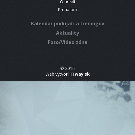
O areáli
Prenájom
Kalendár podujatí a tréningov
Aktuality
Foto/Video zóna
© 2016
Web vytvoril
ITway.sk