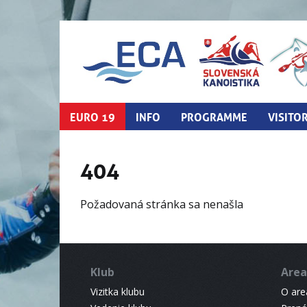
EURO 19
INFO
PROGRAMME
VISITO
404
Požadovaná stránka sa nenašla
Klub
Area
Vizitka klubu
O areá