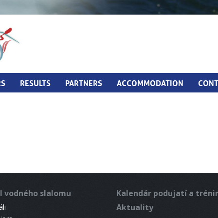
RS
RESULTS
PARTNERS
ACCOMMODATION
CONT
l vodného slalomu
Kalendár podujatí a trén
Aktuality
li