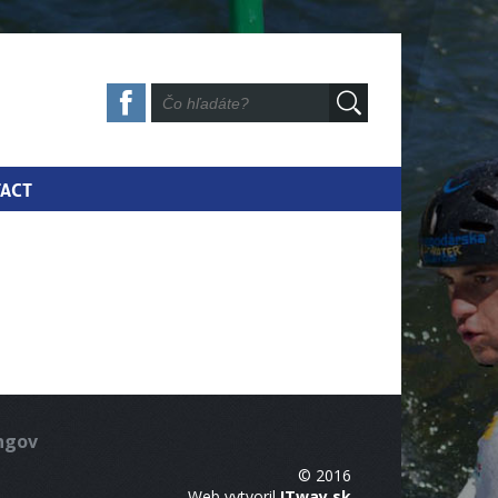
ACT
ingov
© 2016
Web vytvoril
ITway.sk