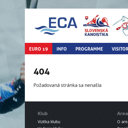
EURO 19
INFO
PROGRAMME
VISITO
404
Požadovaná stránka sa nenašla
Klub
Area
Vizitka klubu
O areá