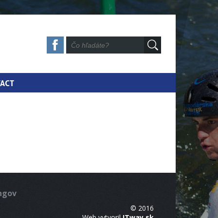
ACT
ingov
© 2016
Web vytvoril
ITway.sk