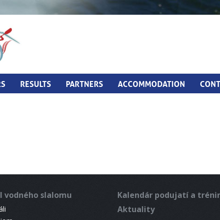
RS
RESULTS
PARTNERS
ACCOMMODATION
CONT
l vodného slalomu
Kalendár podujatí a trén
Aktuality
li