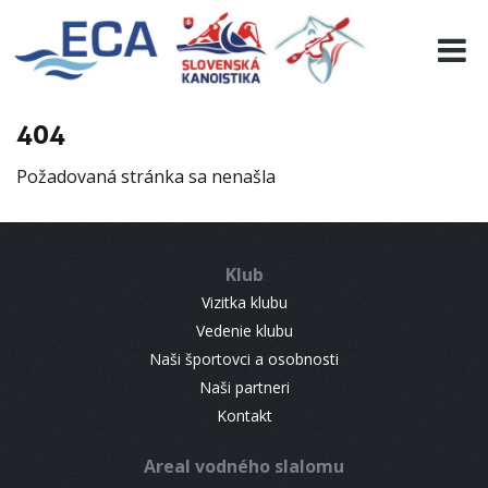
EURO 19
INFO
PROGRAMME
404
VISITORS
Požadovaná stránka sa nenašla
RESULTS
PARTNERS
ACCOMMODATION
Klub
CONTACT
Vizitka klubu
Vedenie klubu
Naši športovci a osobnosti
Naši partneri
Kontakt
Areal vodného slalomu