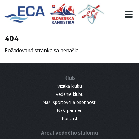
EURO 19
INFO
PROGRAMME
404
VISITORS
Požadovaná stránka sa nenašla
RESULTS
PARTNERS
ACCOMMODATION
Klub
CONTACT
Vizitka klubu
Vedenie klubu
Naši športovci a osobnosti
Naši partneri
Kontakt
Areal vodného slalomu