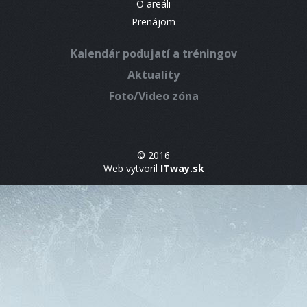
O areáli
Prenájom
Kalendár podujatí a tréningov
Aktuality
Foto/Video zóna
© 2016
Web vytvoril
ITway.sk