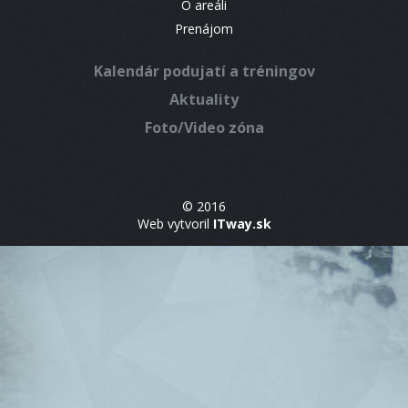
O areáli
Prenájom
Kalendár podujatí a tréningov
Aktuality
Foto/Video zóna
© 2016
Web vytvoril
ITway.sk