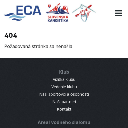
EURO 19
INFO
PROGRAMME
404
VISITORS
Požadovaná stránka sa nenašla
RESULTS
PARTNERS
ACCOMMODATION
Klub
CONTACT
Vizitka klubu
Vedenie klubu
Naši športovci a osobnosti
Naši partneri
Kontakt
Areal vodného slalomu