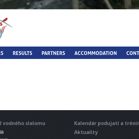
RS
RESULTS
PARTNERS
ACCOMMODATION
CONT
l vodného slalomu
Kalendár podujatí a trén
Aktuality
li