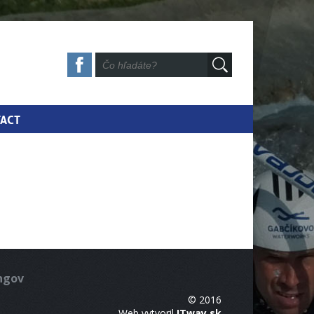
ACT
ingov
© 2016
Web vytvoril
ITway.sk