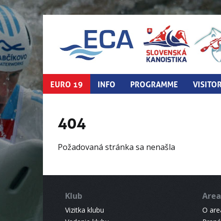
EURO 19
INFO
PROGRAMME
VISITO
404
Požadovaná stránka sa nenašla
Klub
Area
Vizitka klubu
O areá