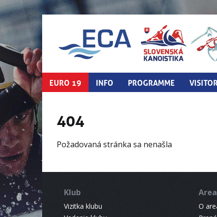
EURO 19
INFO
PROGRAMME
VISITO
404
Požadovaná stránka sa nenašla
Klub
Area
Vizitka klubu
O areá