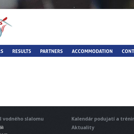
RS
RESULTS
PARTNERS
ACCOMMODATION
CONT
l vodného slalomu
Kalendár podujatí a trén
Aktuality
li