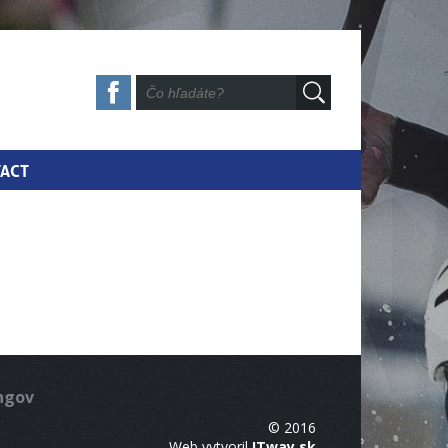
ACT
ingov
© 2016
Web vytvoril
ITway.sk