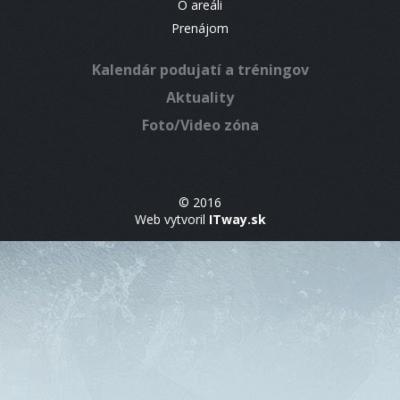
O areáli
Prenájom
Kalendár podujatí a tréningov
Aktuality
Foto/Video zóna
© 2016
Web vytvoril
ITway.sk