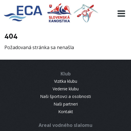
EURO 19
INFO
PROGRAMME
404
VISITORS
Požadovaná stránka sa nenašla
RESULTS
PARTNERS
ACCOMMODATION
Klub
CONTACT
Vizitka klubu
Vedenie klubu
Naši športovci a osobnosti
Naši partneri
Kontakt
Areal vodného slalomu