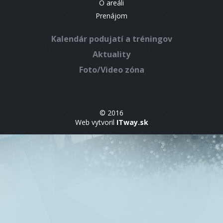
O areáli
Prenájom
Kalendár podujatí a tréningov
Aktuality
Foto/Video zóna
© 2016
Web vytvoril
ITway.sk