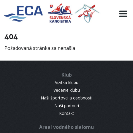
EURO 19
INFO
PROGRAMME
404
VISITORS
Požadovaná stránka sa nenašla
RESULTS
PARTNERS
ACCOMMODATION
Klub
CONTACT
Vizitka klubu
Vedenie klubu
Naši športovci a osobnosti
Naši partneri
Kontakt
Areal vodného slalomu