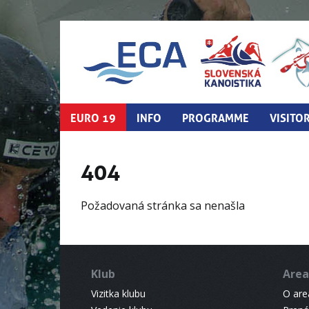
EURO 19
INFO
PROGRAMME
VISITO
404
Požadovaná stránka sa nenašla
Klub
Area
Vizitka klubu
O areá