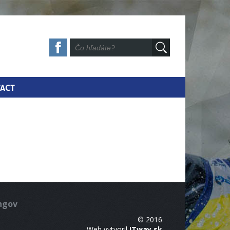
ACT
ingov
© 2016
Web vytvoril
ITway.sk