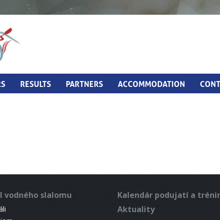
RS
RESULTS
PARTNERS
ACCOMMODATION
CONT
l vodného slalomu
Kalendár podujatí a trén
Aktuality
li