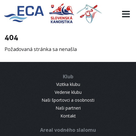
EURO 19
INFO
PROGRAMME
404
VISITORS
Požadovaná stránka sa nenašla
RESULTS
PARTNERS
ACCOMMODATION
Klub
CONTACT
Vizitka klubu
Vedenie klubu
Naši športovci a osobnosti
Naši partneri
Kontakt
Areal vodného slalomu