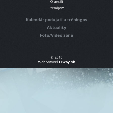
O areáli
Prenájom
Kalendár podujatí a tréningov
Aktuality
Foto/Video zóna
© 2016
Web vytvoril
ITway.sk