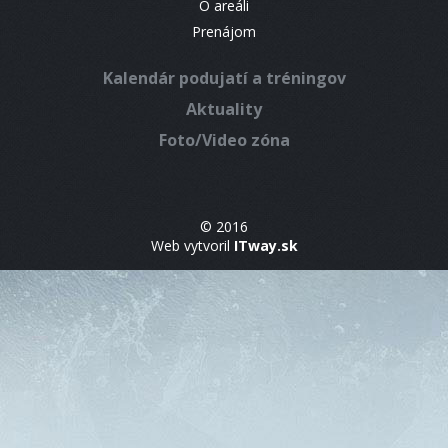
O areáli
Prenájom
Kalendár podujatí a tréningov
Aktuality
Foto/Video zóna
© 2016
Web vytvoril
ITway.sk