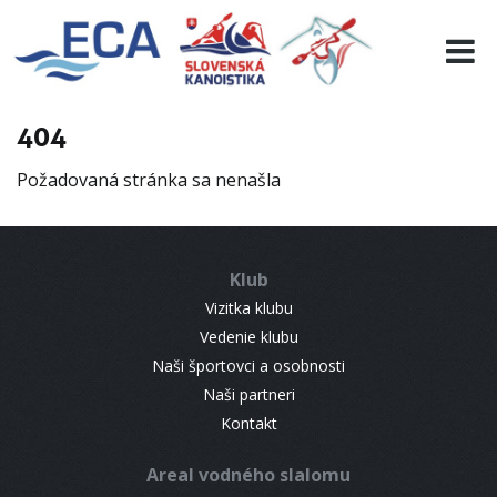
EURO 19
INFO
PROGRAMME
404
VISITORS
Požadovaná stránka sa nenašla
RESULTS
PARTNERS
ACCOMMODATION
Klub
CONTACT
Vizitka klubu
Vedenie klubu
Naši športovci a osobnosti
Naši partneri
Kontakt
Areal vodného slalomu