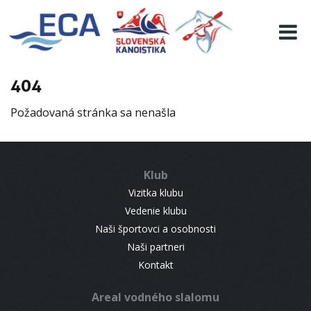
EURO 19
INFO
PROGRAMME
404
VISITORS
Požadovaná stránka sa nenašla
RESULTS
PARTNERS
ACCOMMODATION
Klub
CONTACT
Vizitka klubu
Vedenie klubu
Naši športovci a osobnosti
Naši partneri
Kontakt
Areal vodného slalomu