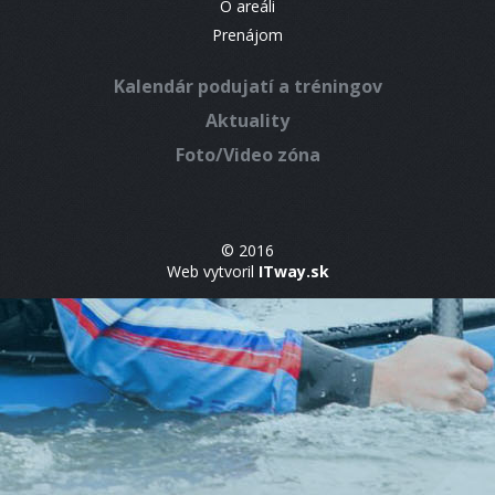
O areáli
Prenájom
Kalendár podujatí a tréningov
Aktuality
Foto/Video zóna
© 2016
Web vytvoril
ITway.sk