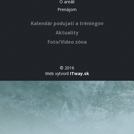
O areáli
Prenájom
Kalendár podujatí a tréningov
Aktuality
Foto/Video zóna
© 2016
Web vytvoril
ITway.sk