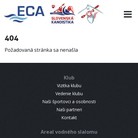
EURO 19
INFO
PROGRAMME
404
VISITORS
Požadovaná stránka sa nenašla
RESULTS
PARTNERS
ACCOMMODATION
Klub
CONTACT
Vizitka klubu
Vedenie klubu
Naši športovci a osobnosti
Naši partneri
Kontakt
Areal vodného slalomu