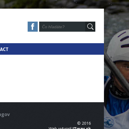
ACT
ingov
© 2016
Web vytvoril
ITway.sk