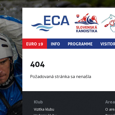
EURO 19
INFO
PROGRAMME
VISITO
404
Požadovaná stránka sa nenašla
Klub
Area
Vizitka klubu
O areá