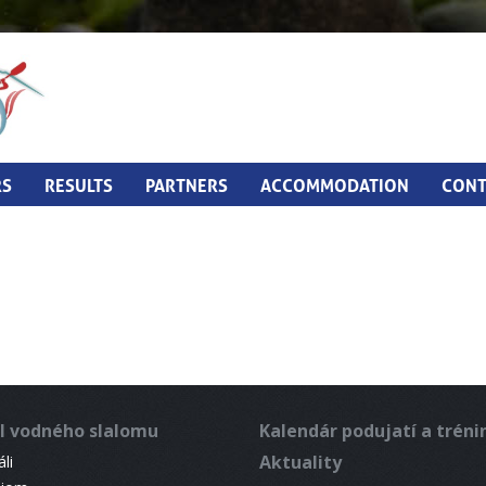
RS
RESULTS
PARTNERS
ACCOMMODATION
CONT
l vodného slalomu
Kalendár podujatí a trén
Aktuality
li