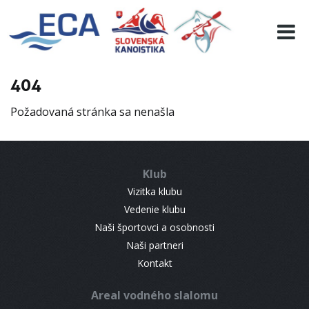
EURO 19
INFO
PROGRAMME
404
VISITORS
Požadovaná stránka sa nenašla
RESULTS
PARTNERS
ACCOMMODATION
Klub
CONTACT
Vizitka klubu
Vedenie klubu
Naši športovci a osobnosti
Naši partneri
Kontakt
Areal vodného slalomu