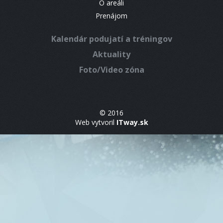
O areáli
Prenájom
Kalendár podujatí a tréningov
Aktuality
Foto/Video zóna
© 2016
Web vytvoril
ITway.sk