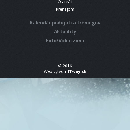
O areáli
Prenájom
Kalendár podujatí a tréningov
Aktuality
Foto/Video zóna
© 2016
Web vytvoril
ITway.sk