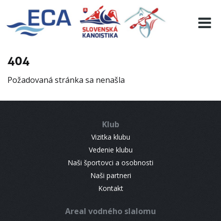
EURO 19
INFO
PROGRAMME
404
VISITORS
Požadovaná stránka sa nenašla
RESULTS
PARTNERS
ACCOMMODATION
Klub
CONTACT
Vizitka klubu
Vedenie klubu
Naši športovci a osobnosti
Naši partneri
Kontakt
Areal vodného slalomu