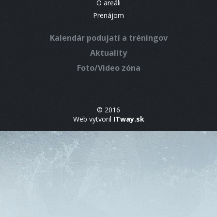
O areáli
Prenájom
Kalendár podujatí a tréningov
Aktuality
Foto/Video zóna
© 2016
Web vytvoril
ITway.sk