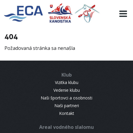
EURO 19
INFO
PROGRAMME
404
VISITORS
Požadovaná stránka sa nenašla
RESULTS
PARTNERS
ACCOMMODATION
Klub
CONTACT
Vizitka klubu
Vedenie klubu
Naši športovci a osobnosti
Naši partneri
Kontakt
Areal vodného slalomu