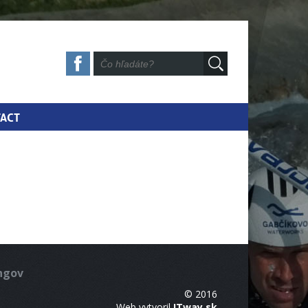
ACT
ingov
© 2016
Web vytvoril
ITway.sk