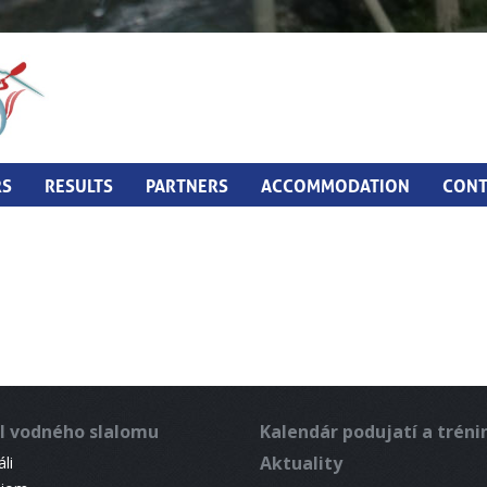
RS
RESULTS
PARTNERS
ACCOMMODATION
CONT
l vodného slalomu
Kalendár podujatí a trén
Aktuality
li