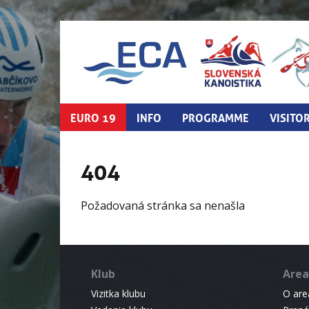
EURO 19
INFO
PROGRAMME
VISITO
404
Požadovaná stránka sa nenašla
Klub
Area
Vizitka klubu
O areá