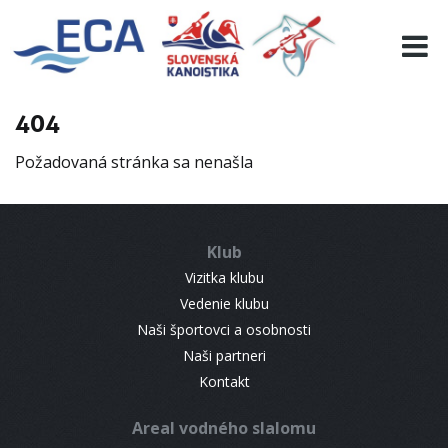
EURO 19
INFO
PROGRAMME
404
VISITORS
Požadovaná stránka sa nenašla
RESULTS
PARTNERS
ACCOMMODATION
Klub
CONTACT
Vizitka klubu
Vedenie klubu
Naši športovci a osobnosti
Naši partneri
Kontakt
Areal vodného slalomu