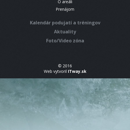
O areáli
Prenájom
Kalendár podujatí a tréningov
Aktuality
Foto/Video zóna
© 2016
Web vytvoril
ITway.sk