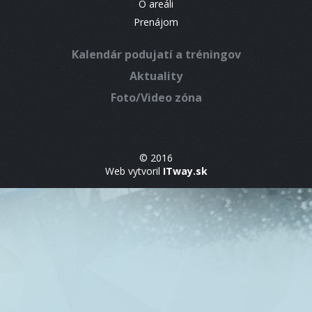
O areáli
Prenájom
Kalendár podujatí a tréningov
Aktuality
Foto/Video zóna
© 2016
Web vytvoril
ITway.sk