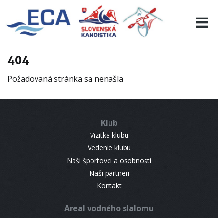
EURO 19
INFO
PROGRAMME
404
VISITORS
Požadovaná stránka sa nenašla
RESULTS
PARTNERS
ACCOMMODATION
Klub
CONTACT
Vizitka klubu
Vedenie klubu
Naši športovci a osobnosti
Naši partneri
Kontakt
Areal vodného slalomu