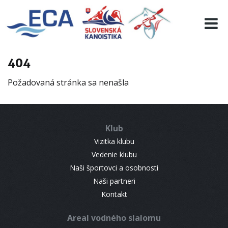
EURO 19
INFO
PROGRAMME
404
VISITORS
Požadovaná stránka sa nenašla
RESULTS
PARTNERS
ACCOMMODATION
Klub
CONTACT
Vizitka klubu
Vedenie klubu
Naši športovci a osobnosti
Naši partneri
Kontakt
Areal vodného slalomu