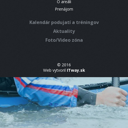
O areáli
Prenájom
Kalendár podujatí a tréningov
Aktuality
Foto/Video zóna
© 2016
Web vytvoril
ITway.sk