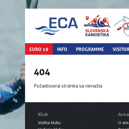
EURO 19
INFO
PROGRAMME
VISITO
404
Požadovaná stránka sa nenašla
Klub
Area
Vizitka klubu
O areá