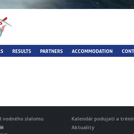
RS
RESULTS
PARTNERS
ACCOMMODATION
CONT
l vodného slalomu
Kalendár podujatí a trén
Aktuality
li