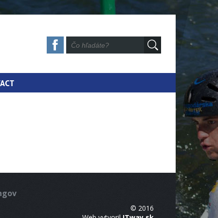
ACT
ingov
© 2016
Web vytvoril
ITway.sk